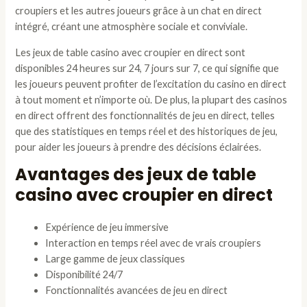
croupiers et les autres joueurs grâce à un chat en direct
intégré, créant une atmosphère sociale et conviviale.
Les jeux de table casino avec croupier en direct sont
disponibles 24 heures sur 24, 7 jours sur 7, ce qui signifie que
les joueurs peuvent profiter de l’excitation du casino en direct
à tout moment et n’importe où. De plus, la plupart des casinos
en direct offrent des fonctionnalités de jeu en direct, telles
que des statistiques en temps réel et des historiques de jeu,
pour aider les joueurs à prendre des décisions éclairées.
Avantages des jeux de table
casino avec croupier en direct
Expérience de jeu immersive
Interaction en temps réel avec de vrais croupiers
Large gamme de jeux classiques
Disponibilité 24/7
Fonctionnalités avancées de jeu en direct