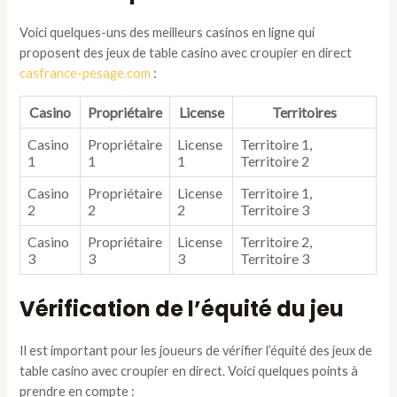
Voici quelques-uns des meilleurs casinos en ligne qui
proposent des jeux de table casino avec croupier en direct
casfrance-pesage.com
:
Casino
Propriétaire
License
Territoires
Casino
Propriétaire
License
Territoire 1,
1
1
1
Territoire 2
Casino
Propriétaire
License
Territoire 1,
2
2
2
Territoire 3
Casino
Propriétaire
License
Territoire 2,
3
3
3
Territoire 3
Vérification de l’équité du jeu
Il est important pour les joueurs de vérifier l’équité des jeux de
table casino avec croupier en direct. Voici quelques points à
prendre en compte :