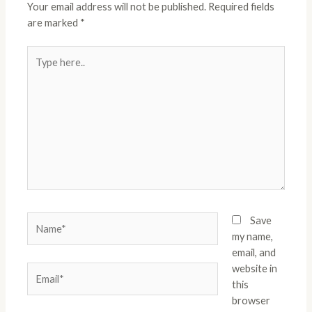
Your email address will not be published.
Required fields
are marked
*
Type
here..
Name*
Save
my name,
email, and
website in
Email*
this
browser